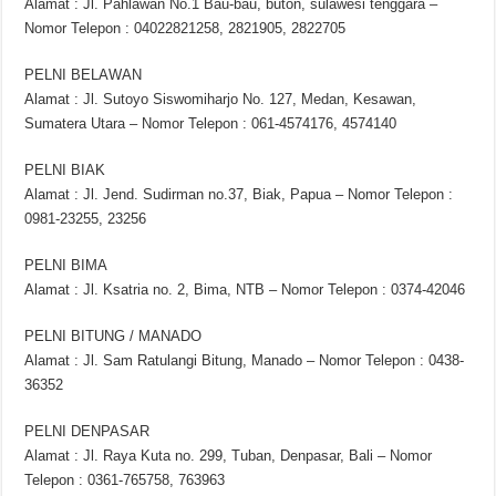
Alamat : Jl. Pahlawan No.1 Bau-bau, buton, sulawesi tenggara –
Nomor Telepon : 04022821258, 2821905, 2822705
PELNI BELAWAN
Alamat : Jl. Sutoyo Siswomiharjo No. 127, Medan, Kesawan,
Sumatera Utara – Nomor Telepon : 061-4574176, 4574140
PELNI BIAK
Alamat : Jl. Jend. Sudirman no.37, Biak, Papua – Nomor Telepon :
0981-23255, 23256
PELNI BIMA
Alamat : Jl. Ksatria no. 2, Bima, NTB – Nomor Telepon : 0374-42046
PELNI BITUNG / MANADO
Alamat : Jl. Sam Ratulangi Bitung, Manado – Nomor Telepon : 0438-
36352
PELNI DENPASAR
Alamat : Jl. Raya Kuta no. 299, Tuban, Denpasar, Bali – Nomor
Telepon : 0361-765758, 763963